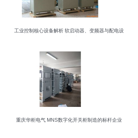
工业控制核心设备解析 软启动器、变频器与配电设
备的协同应用
重庆华柜电气 MNS数字化开关柜制造的标杆企业