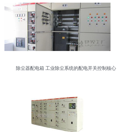
除尘器配电箱 工业除尘系统的配电开关控制核心