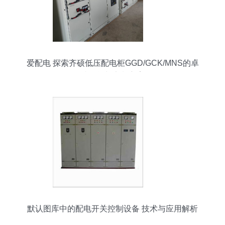
爱配电 探索齐硕低压配电柜GGD/GCK/MNS的卓
越性能与定制方案
默认图库中的配电开关控制设备 技术与应用解析