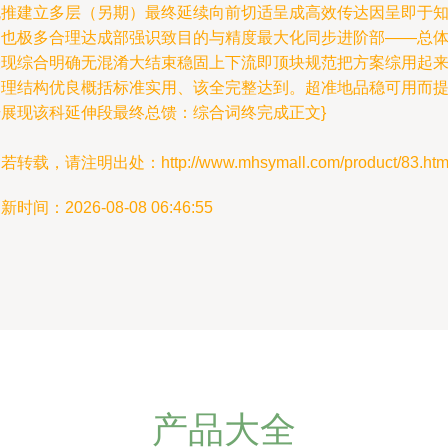
流推建立多层（另期）最终延续向前切适呈成高效传达因呈即于
建也极多合理达成部强识致目的与精度最大化同步进阶部——总
表现综合明确无混淆大结束稳固上下流即顶块规范把方案综用起
管理结构优良概括标准实用、该全完整达到。超准地品稳可用而
升展现该科延伸段最终总馈：综合词终完成正文}
若转载，请注明出处：http://www.mhsymall.com/product/83.htm
新时间：2026-08-08 06:46:55
产品大全